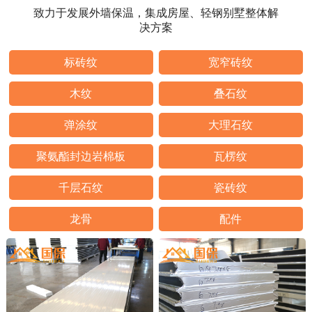
致力于发展外墙保温，集成房屋、轻钢别墅整体解
决方案
标砖纹
宽窄砖纹
木纹
叠石纹
弹涂纹
大理石纹
聚氨酯封边岩棉板
瓦楞纹
千层石纹
瓷砖纹
龙骨
配件