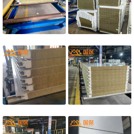
岩棉车间外墙
钢结构外墙
企口型岩棉复合板
聚氨酯岩棉封边板