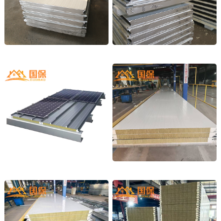
金属幕墙板材
四企口板材
1
2
光伏屋面板
岩棉净化板