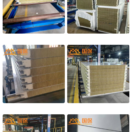
岩棉车间外墙
钢结构外墙
企口型岩棉复合板
聚氨酯岩棉封边板