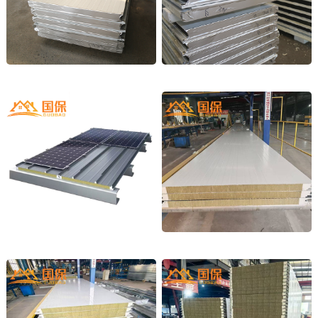
金属幕墙板材
四企口板材
1
2
光伏屋面板
岩棉净化板