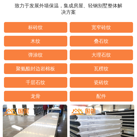
致力于发展外墙保温，集成房屋、轻钢别墅整体解
决方案
标砖纹
宽窄砖纹
木纹
叠石纹
弹涂纹
大理石纹
聚氨酯封边岩棉板
瓦楞纹
千层石纹
瓷砖纹
龙骨
配件